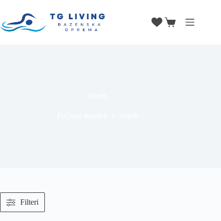
Wurth
Početna stranica
Wurth
Filteri