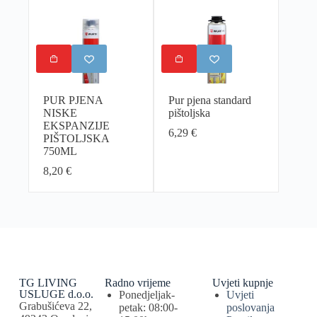
PUR PJENA
Pur pjena standard
NISKE
pištoljska
EKSPANZIJE
6,29
€
PIŠTOLJSKA
750ML
8,20
€
TG LIVING
Radno vrijeme
Uvjeti kupnje
USLUGE d.o.o.
Ponedjeljak-
Uvjeti
Grabušićeva 22,
petak: 08:00-
poslovanja