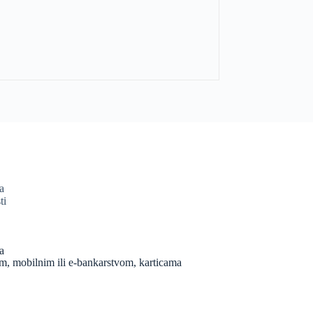
a
ti
a
, mobilnim ili e-bankarstvom, karticama