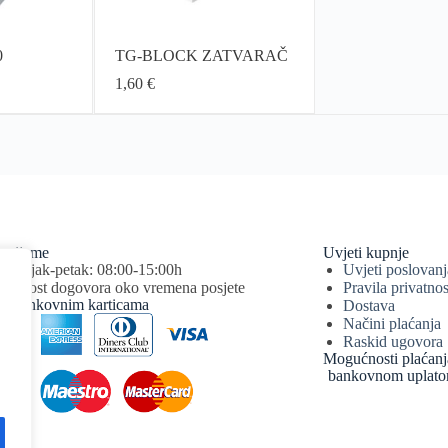
0
TG-BLOCK ZATVARAČ
1,60
€
vrijeme
Uvjeti kupnje
edjeljak-petak: 08:00-15:00h
Uvjeti poslovanj
ućnost dogovora oko vremena posjete
Pravila privatnos
je bankovnim karticama
Dostava
Načini plaćanja
Raskid ugovora
Mogućnosti plaćanj
bankovnom uplatom