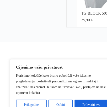
TG-BLOCK 50
25,90
€
TG LIVING USLUGE d.o.o.
Radno 
Grabušićeva 22, 49243 Oroslavje
Pon
Cijenimo vašu privatnost
Kako nas naći?
Mog
Plačan
Koristimo kolačiće kako bismo poboljšali vaše iskustvo
Telefon
pregledavanja, posluživali personalizirane oglase ili sadržaj i
+385 95 85 44 005
analizirali naš promet. Klikom na "Prihvati sve", pristajete na našu
E-mail
upotrebu kolačića.
info@tgliving.com
Prilagodite
Odbiti
Prihvatiti sve