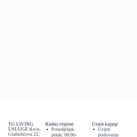
TG LIVING
Radno vrijeme
Uvjeti kupnje
USLUGE d.o.o.
Ponedjeljak-
Uvjeti
Grabušićeva 22,
petak: 08:00-
poslovanja