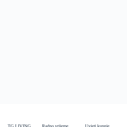
TG LIVING
Radno vrijeme
Uvjeti kupnje