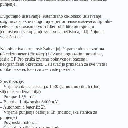
punjenje.
Dugotrajno usisavanje: Patentirano ciklonsko usisavanje
osigurava snažne i dugotrajne performanse usisavača. Spiralne
četke, široki usisni otvor i filter od 4 litre omogućuju
jednostavno sakupljanje svih vrsta nečistoća, uključujući i
veće čestice.
Nepobjediva okretnost: Zahvaljujući pametnim senzorima
(akcelerometar i žiroskop) i dvama pogonskim motorima,
serija CF Pro pruža izvrsnu pokrivenost bazena i
neograničenu okretnost. Usisavač je prikladan za sve vrste i
oblike bazena, kao i za sve vrste površina.
Specifikacije:
– Vrijeme ciklusa čišćenja: 1h30 (samo dno) ili 2h (dno,
stijenke, vodena linija)
– Pumpa: 12,5 m³/h
– Baterija: Litij-ionska 6400mAh
– Autonomija baterije: 2h
– Vrijeme punjenja baterije: 5h (indukcijska stanica za
punjenje)
– Pogonski motori: 2
– Čisti: dno, stijenke, razinu vode