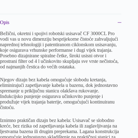
Opis
Bežični, okretni i spojivi robotski usisavač CF 3000CL Pro
vodi vas u novu dimenziju besprijekorne čistoće zahvaljujući
naprednoj tehnologiji i patentiranom ciklonskom usisavanju,
koje osigurava vrhunske performanse i dugi vijek trajanja.
Posebno dizajnirane spiralne četke, široki usisni otvor i
prostrani filter od 4 l učinkovito skupljaju sve vrste nečistoća,
od najmanjih čestica do većih ostataka.
Njegov dizajn bez kabela omogućuje slobodu kretanja,
eliminirajući zapetljavanje kabela u bazenu, dok jednostavno
spremanje u priključnu stanicu olakšava rukovanje.
Indukcijsko punjenje osigurava učinkovito punjenje i
produžuje vijek trajanja baterije, omogućujući kontinuiranu
čistoću.
Iznimno praktičan dizajn bez kabela: Usisavač se slobodno
kreće, bez rizika od zapetljavanja kabela ili zaglavljivanja na
ljestvama bazena ili drugim preprekama. Lagana konstrukcija
omogućuje jednostavno skladištenje na praktičnoj stanici za