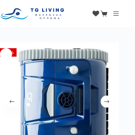
490,00
€
-24%