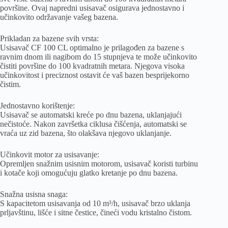
površine. Ovaj napredni usisavač osigurava jednostavno i
učinkovito održavanje vašeg bazena.
Prikladan za bazene svih vrsta:
Usisavač CF 100 CL optimalno je prilagođen za bazene s
ravnim dnom ili nagibom do 15 stupnjeva te može učinkovito
čistiti površine do 100 kvadratnih metara. Njegova visoka
učinkovitost i preciznost ostavit će vaš bazen besprijekorno
čistim.
Jednostavno korištenje:
Usisavač se automatski kreće po dnu bazena, uklanjajući
nečistoće. Nakon završetka ciklusa čišćenja, automatski se
vraća uz zid bazena, što olakšava njegovo uklanjanje.
Učinkovit motor za usisavanje:
Opremljen snažnim usisnim motorom, usisavač koristi turbinu
i kotače koji omogućuju glatko kretanje po dnu bazena.
Snažna usisna snaga:
S kapacitetom usisavanja od 10 m³/h, usisavač brzo uklanja
prljavštinu, lišće i sitne čestice, čineći vodu kristalno čistom.