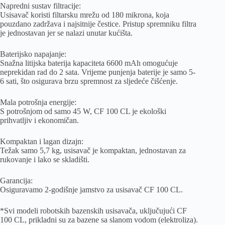
Napredni sustav filtracije:
Usisavač koristi filtarsku mrežu od 180 mikrona, koja
pouzdano zadržava i najsitnije čestice. Pristup spremniku filtra
je jednostavan jer se nalazi unutar kućišta.
Baterijsko napajanje:
Snažna litijska baterija kapaciteta 6600 mAh omogućuje
neprekidan rad do 2 sata. Vrijeme punjenja baterije je samo 5-
6 sati, što osigurava brzu spremnost za sljedeće čišćenje.
Mala potrošnja energije:
S potrošnjom od samo 45 W, CF 100 CL je ekološki
prihvatljiv i ekonomičan.
Kompaktan i lagan dizajn:
Težak samo 5,7 kg, usisavač je kompaktan, jednostavan za
rukovanje i lako se skladišti.
Garancija:
Osiguravamo 2-godišnje jamstvo za usisavač CF 100 CL.
*Svi modeli robotskih bazenskih usisavača, uključujući CF
100 CL, prikladni su za bazene sa slanom vodom (elektroliza).