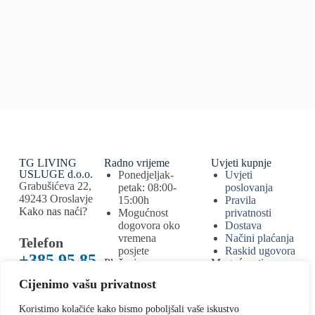
TG LIVING
Radno vrijeme
Uvjeti kupnje
USLUGE d.o.o.
Ponedjeljak-
Uvjeti
Grabušićeva 22,
petak: 08:00-
poslovanja
49243 Oroslavje
15:00h
Pravila
Kako nas naći?
Mogućnost
privatnosti
dogovora oko
Dostava
vremena
Načini plaćanja
Telefon
posjete
Raskid ugovora
+385 95 85
Plačanje
Mogućnosti
bankovnim
plaćanja
44 005
Cijenimo vašu privatnost
karticama
bankovnom
E-mail
uplatom,
Koristimo kolačiće kako bismo poboljšali vaše iskustvo
info@tglivi
mobilnim ili e-