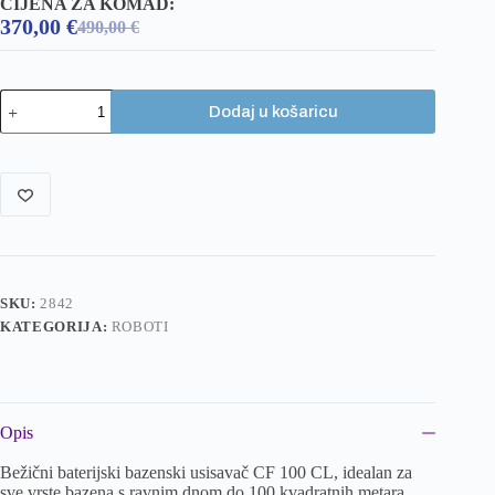
CIJENA ZA KOMAD:
370,00
€
490,00
€
Dodaj u košaricu
SKU:
2842
KATEGORIJA:
ROBOTI
Opis
Bežični baterijski bazenski usisavač CF 100 CL, idealan za
sve vrste bazena s ravnim dnom do 100 kvadratnih metara