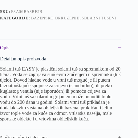
SKU:
F3A66BA8BF5B
KATEGORIJE:
BAZENSKO OKRUŽENJE
,
SOLARNI TUŠEVI
Opis
Detaljan opis proizvoda
Solarni tuš EASY je plastični solarni tuš sa spremnikom od 20
litara. Voda se zagrijava sunčevim zračenjem u spremniku (tuš
tijelo). Dovod hladne vode u vrtni tuš moguć je ili putem
brzootpuštajuće spojnice za crijevo (standardno), ili preko
kuglastog ventila (nije isporučen) ili pomoću crijeva za
vodu. Vrtni tuš sa solarnim grijanjem može ponuditi toplu
vodu do 200 dana u godini. Solarni vrtni tuš prikladan je
dodatak svim vrstama obiteljskih bazena, praktičan i jeftin
izvor tople vode za kuće za odmor, vrtlarska naselja, male
sportske objekte i u vrtovima obiteljskih kuća.
Način plaćanja i dostava