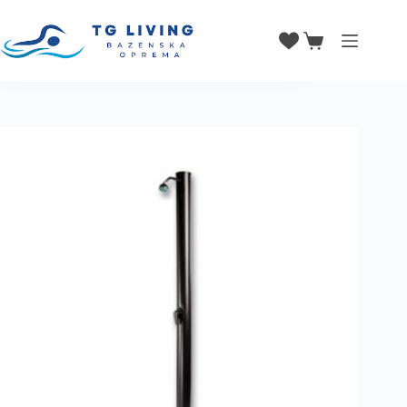
Solarni tuš EASY
CIJENA ZA
Dodaj u košaricu
KOMAD:
135,00
€