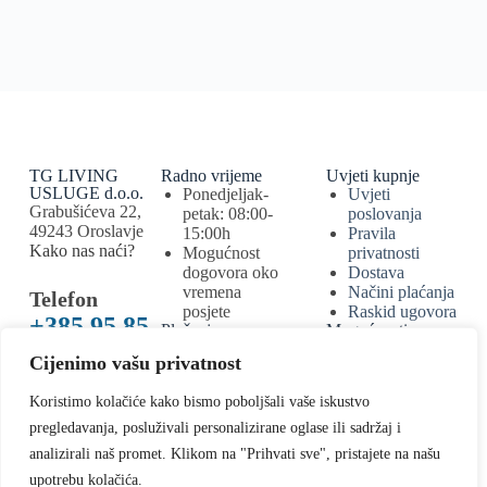
TG LIVING
Radno vrijeme
Uvjeti kupnje
USLUGE d.o.o.
Ponedjeljak-
Uvjeti
Grabušićeva 22,
petak: 08:00-
poslovanja
49243 Oroslavje
15:00h
Pravila
Kako nas naći?
Mogućnost
privatnosti
dogovora oko
Dostava
vremena
Načini plaćanja
Telefon
posjete
Raskid ugovora
+385 95 85
Plačanje
Mogućnosti
bankovnim
plaćanja
44 005
Cijenimo vašu privatnost
karticama
bankovnom
E-mail
uplatom,
Koristimo kolačiće kako bismo poboljšali vaše iskustvo
info@tglivi
mobilnim ili e-
bankarstvom,
pregledavanja, posluživali personalizirane oglase ili sadržaj i
ng.com
karticama
analizirali naš promet. Klikom na "Prihvati sve", pristajete na našu
upotrebu kolačića.