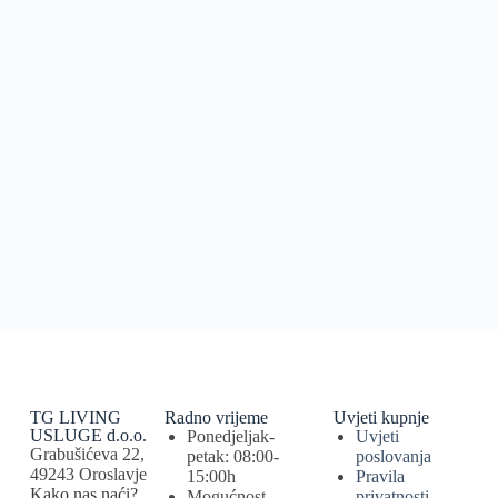
TG LIVING
Radno vrijeme
Uvjeti kupnje
USLUGE d.o.o.
Ponedjeljak-
Uvjeti
Grabušićeva 22,
petak: 08:00-
poslovanja
49243 Oroslavje
15:00h
Pravila
Kako nas naći?
Mogućnost
privatnosti