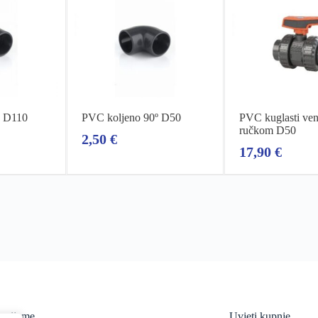
º D110
PVC koljeno 90º D50
PVC kuglasti vent
ručkom D50
2,50
€
17,90
€
vrijeme
Uvjeti kupnje