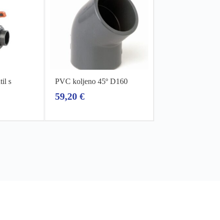
il s
PVC koljeno 45º D160
59,20
€