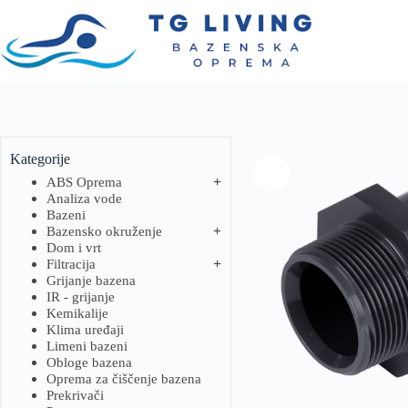
Kategorije
ABS Oprema
Analiza vode
Bazeni
Bazensko okruženje
Dom i vrt
Filtracija
Grijanje bazena
IR - grijanje
Kemikalije
Klima uređaji
Limeni bazeni
Obloge bazena
Oprema za čiščenje bazena
Prekrivači