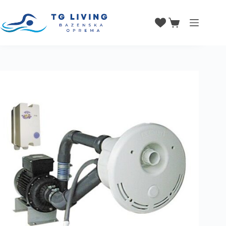
Protustrujac Neptun serija ST800
CIJENA ZA KOMAD:
Dodaj u košaricu
1.880,00
€