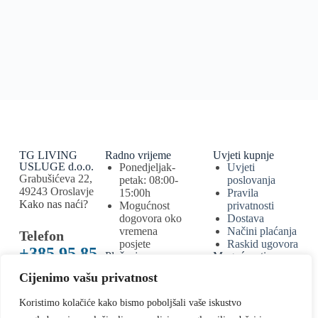
TG LIVING
Radno vrijeme
Uvjeti kupnje
USLUGE d.o.o.
Ponedjeljak-
Uvjeti
Grabušićeva 22,
petak: 08:00-
poslovanja
49243 Oroslavje
15:00h
Pravila
Kako nas naći?
Mogućnost
privatnosti
dogovora oko
Dostava
vremena
Načini plaćanja
Telefon
posjete
Raskid ugovora
+385 95 85
Plačanje
Mogućnosti
bankovnim
plaćanja
44 005
Cijenimo vašu privatnost
karticama
bankovnom
E-mail
uplatom,
Koristimo kolačiće kako bismo poboljšali vaše iskustvo
info@tglivi
mobilnim ili e-
bankarstvom,