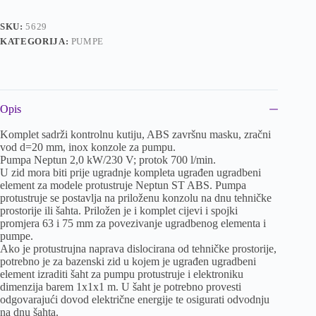
SKU:
5629
KATEGORIJA:
PUMPE
Opis
Komplet sadrži kontrolnu kutiju, ABS završnu masku, zračni
vod d=20 mm, inox konzole za pumpu.
Pumpa Neptun 2,0 kW/230 V; protok 700 l/min.
U zid mora biti prije ugradnje kompleta ugrađen ugradbeni
element za modele protustruje Neptun ST ABS. Pumpa
protustruje se postavlja na priloženu konzolu na dnu tehničke
prostorije ili šahta. Priložen je i komplet cijevi i spojki
promjera 63 i 75 mm za povezivanje ugradbenog elementa i
pumpe.
Ako je protustrujna naprava dislocirana od tehničke prostorije,
potrebno je za bazenski zid u kojem je ugrađen ugradbeni
element izraditi šaht za pumpu protustruje i elektroniku
dimenzija barem 1x1x1 m. U šaht je potrebno provesti
odgovarajući dovod električne energije te osigurati odvodnju
na dnu šahta.